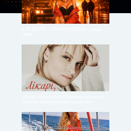
АЛЯ ДЮЙМ – ПОГАНІ ХЛОПЦІ – новий
сингл
«Лікарі, лікарі» Марія Бурмака презентує
пісню до дня медичного працівника