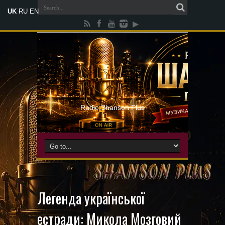
UK
RU
EN
Radio Shanson Plus
Легенда української
естради: Микола Мозговий