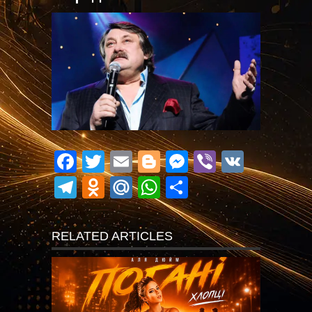
Facebook
Twitter
Email
Blogger
Messenger
Viber
VK
Telegram
Odnoklassniki
Mail.Ru
WhatsApp
Поділитися
RELATED ARTICLES