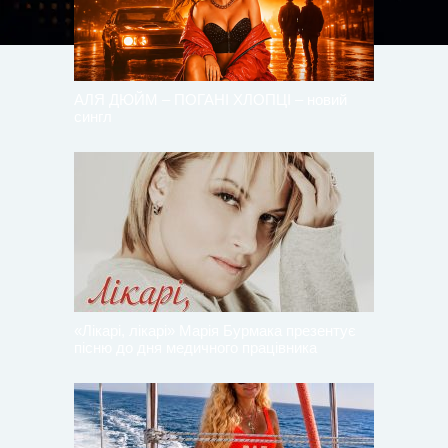
АЛЯ ДЮЙМ – ПОГАНІ ХЛОПЦІ – новий
сингл
«Лікарі, лікарі» Марія Бурмака презентує
пісню до дня медичного працівника