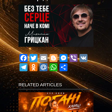
Facebook
Twitter
Email
Blogger
Messenger
Viber
VK
Telegram
Odnoklassniki
Mail.Ru
WhatsApp
Поділитися
RELATED ARTICLES