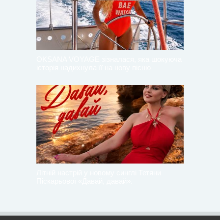
OKSANA VOYAGE зізналася, яка шокуюча
історія надихнула її на нову пісню
Літній настрій у новому синглі Тетяни
Піскарьової «Давай, давай».