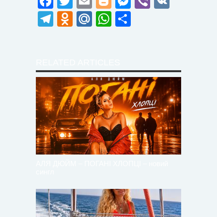
Facebook
Twitter
Email
Blogger
Messenger
Viber
VK
Telegram
Odnoklassniki
Mail.Ru
WhatsApp
Поділитися
RELATED ARTICLES
АЛЯ ДЮЙМ – ПОГАНІ ХЛОПЦІ – новий
сингл