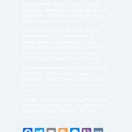
версія відкриває знайому історію кохання з
іншого боку, дозволяючи слухачам ще сильніше
відчути зміст пісні, її романтичний настрій та
філософію людських стосунків.
«Дні і Ночі» — це пісня про любов, почуття,
взаєморозуміння та ті важливі сенси, які
супроводжують кожну справжню історію
кохання. Саме такі композиції залишаються
актуальними незалежно від часу, знаходячи
шлях до сердець нових поколінь слухачів.
Вже сьогодні оновлена українська версія пісні
«Дні і Ночі» звучить в ефірі міжнародної
радіостанції «Шансон Плюс», даруючи слухачам
теплі емоції, натхнення та справжню музичну
насолоду.
Слухайте нову роботу Олександра Яременка на
хвилях
радіо «Шансон Плюс»
та відкривайте
для себе улюблену композицію в її новому
українському звучанні.