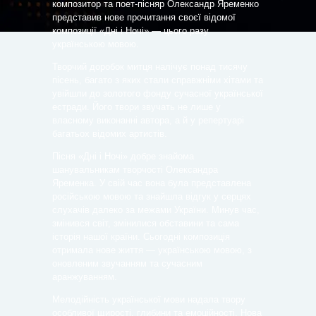
композитор та поет-пісняр Олександр Яременко
представив нове прочитання своєї відомої
композиції «Дні і Ночі» — цього разу
українською мовою.
Творчий доробок митця налічує понад тисячу
пісень, багато з яких стали справжніми хітами та
увійшли до золотого фонду сучасної української
естради. Його твори звучать не лише у
власному виконанні автора, а й у репертуарі
багатьох відомих артистів.
Пісня «Дні і Ночі» добре знайома
шанувальникам творчості Олександра
Яременка. У свій час вона була представлена
російською мовою та знайшла відгук у серцях
слухачів далеко за межами України. Минув час,
змінився світ, змінилися обставини та сама
історія нашої країни. Сьогодні композиція
отримала нове життя — українською мовою, з
оновленим звучанням та сучасним
аранжуванням.
Мелодійність української мови надала твору
особливої щирості, глибини та емоційності. Нова