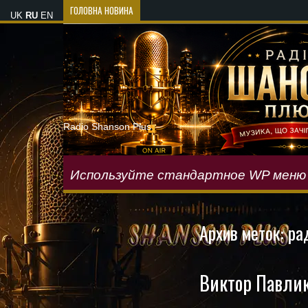
ГОЛОВНА НОВИНА
UK
RU
EN
Radio Shanson Plus
Используйте стандартное WP меню
Архив меток:
ра
Виктор Павлик