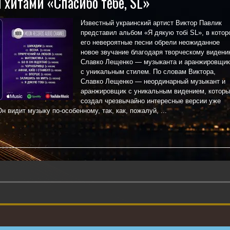
хитами «Спасибо тебе, SL»
Известный украинский артист Виктор Павлик
представил альбом «Я дякую тобі SL», в котор
его невероятные песни обрели неожиданное
новое звучание благодаря творческому виден
Славко Лещенко — музыканта и аранжировщик
с уникальным стилем. По словам Виктора,
Славко Лещенко — неординарный музыкант и
аранжировщик с уникальным видением, котор
создал чрезвычайно интересные версии уже
н видит музыку по-особенному, так, как, пожалуй, ...