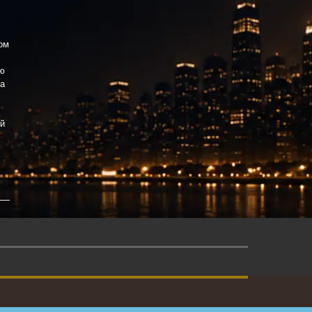
ом
ию
а
ый