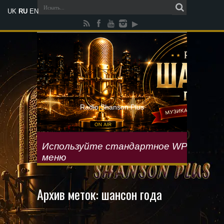
UK
RU
EN
Radio Shanson Plus
Используйте стандартное WP
меню
Архив меток:
шансон года