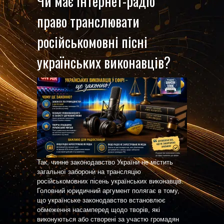
Чи має інтернет-радіо
право транслювати
російськомовні пісні
українських виконавців?
Так, чинне законодавство України не містить
загальної заборони на трансляцію
російськомовних пісень українських виконавців.
Головний юридичний аргумент полягає в тому,
що українське законодавство встановлює
обмеження насамперед щодо творів, які
виконуються або створені за участю громадян