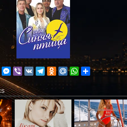
ok
r
ail
Blogger
Messenger
Viber
VK
Telegram
Odnoklassniki
Mail.Ru
WhatsApp
Поділит
ES