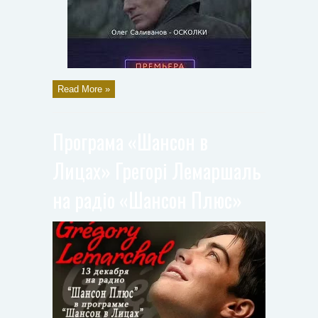
Read More »
Програма «Шансон в
Лицах» Грегорі Лемаршаль
на радіо «Шансон Плюс»