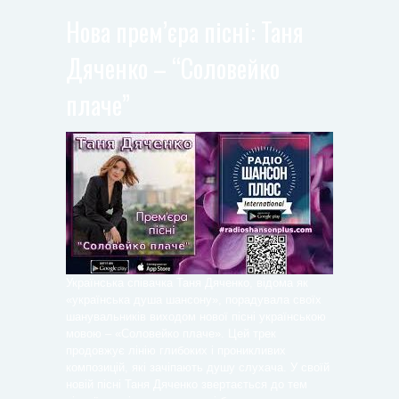
Нова прем’єра пісні: Таня
Дяченко – “Соловейко
плаче”
Українська співачка Таня Дяченко, відома як
«українська душа шансону», порадувала своїх
шанувальників виходом нової пісні українською
мовою – «Соловейко плаче». Цей трек
продовжує лінію глибоких і проникливих
композицій, які зачіпають душу слухача. У своїй
новій пісні Таня Дяченко звертається до тем