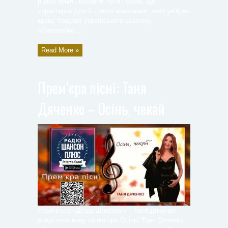
рідної землі, кохання, туги і болю, що
характерно для її стилю виконання, який увібрав
кращі традиції українського шансону.
«Соловейко ...
Read More »
Прем’єра пісні: Таня
Дяченко – Осінь, чекай
Українська «Душа Шансону» – Таня Дяченко
випустила нову пісню про Осінь! Таня Дяченко