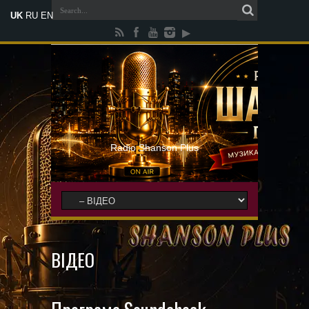
UK
RU
EN
Radio Shanson Plus
ВIДЕО