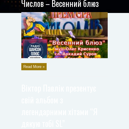
Числов – Весенний блюз
Read More »
Віктор Павлік презентує
свій альбом з
легендарними хітами “Я
дякую тобі SL”