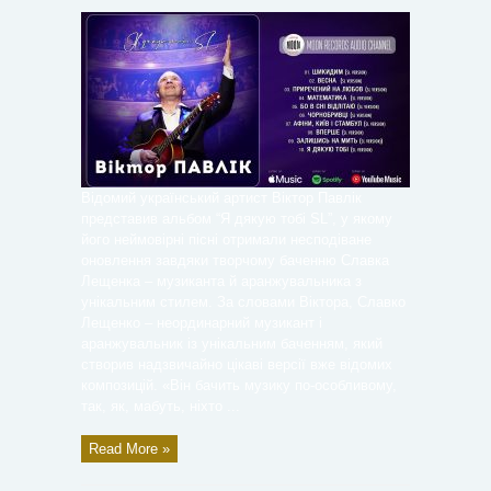
Відомий український артист Віктор Павлік
представив альбом “Я дякую тобі SL”, у якому
його неймовірні пісні отримали несподіване
оновлення завдяки творчому баченню Славка
Лещенка – музиканта й аранжувальника з
унікальним стилем. За словами Віктора, Славко
Лещенко – неординарний музикант і
аранжувальник із унікальним баченням, який
створив надзвичайно цікаві версії вже відомих
композицій. «Він бачить музику по-особливому,
так, як, мабуть, ніхто ...
Read More »