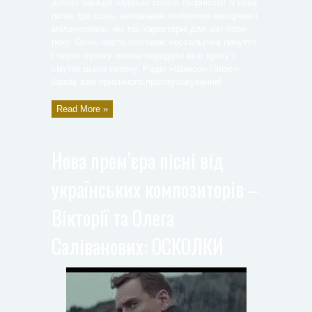
дійсно завжди надихає своєю творчістю! Її нова
пісня про осінь, наповнена глибокими емоціями і
меланхолією, які так характерні для цієї пори
року. Осінь часто викликає ностальгічні почуття,
і через музику можна передати всю красу і
смуток цього сезону. Радіо «Шансон Плюс»
бажає вам приємного прослуховування!
Read More »
Нова прем’єра пісні від
українських композиторів –
Вікторії та Олега
Саліванових: ОСКОЛКИ