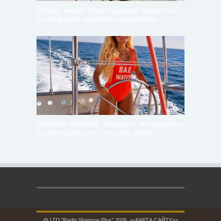
«Лікарі, лікарі» Марія Бурмака презентує
пісню до дня медичного працівника
OKSANA VOYAGE зізналася, яка шокуюча
історія надихнула її на нову пісню
@ LTD "Radio Shanson Plus" 2026.
<<КАРТА САЙТУ>>