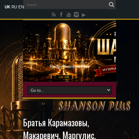
UK
RU
EN
Radio Shanson Plus
Братья Карамазовы,
Макаревич, Маргулис,