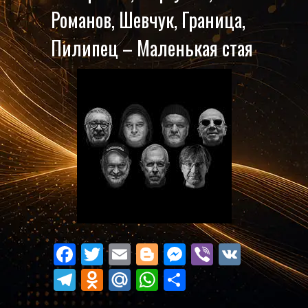
Романов, Шевчук, Граница,
Пилипец – Маленькая стая
Facebook
Twitter
Email
Blogger
Messenger
Viber
VK
Telegram
Odnoklassniki
Mail.Ru
WhatsApp
Поділитися