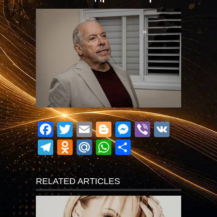
Facebook
Twitter
Email
Blogger
Messenger
Viber
VK
Telegram
Odnoklassniki
Mail.Ru
WhatsApp
Поділитися
RELATED ARTICLES