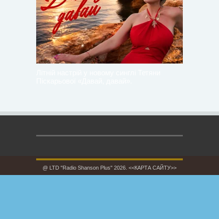
Літній настрій у новому синглі Тетяни
Піскарьової «Давай, давай».
@ LTD "Radio Shanson Plus" 2026.
<<КАРТА САЙТУ>>