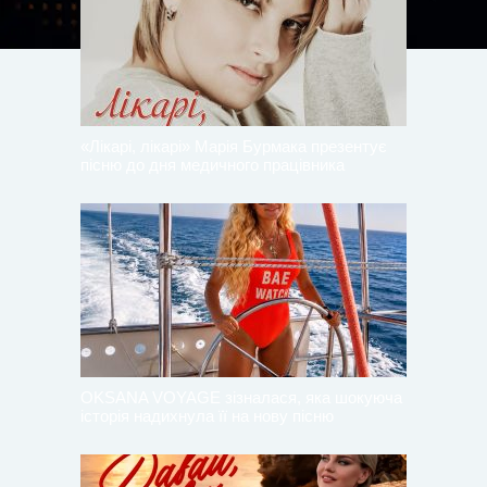
«Лікарі, лікарі» Марія Бурмака презентує
пісню до дня медичного працівника
OKSANA VOYAGE зізналася, яка шокуюча
історія надихнула її на нову пісню