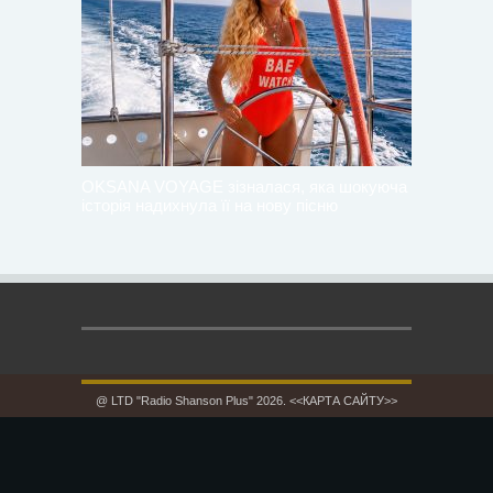
OKSANA VOYAGE зізналася, яка шокуюча
історія надихнула її на нову пісню
@ LTD "Radio Shanson Plus" 2026.
<<КАРТА САЙТУ>>