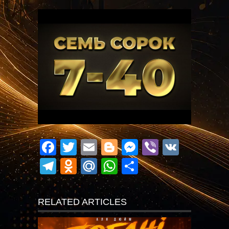
Facebook
Twitter
Email
Blogger
Messenger
Viber
VK
Telegram
Odnoklassniki
Mail.Ru
WhatsApp
Поділитися
RELATED ARTICLES