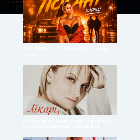
АЛЯ ДЮЙМ – ПОГАНІ ХЛОПЦІ – новий
сингл
«Лікарі, лікарі» Марія Бурмака презентує
пісню до дня медичного працівника