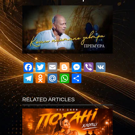
Facebook
Twitter
Email
Blogger
Messenger
Viber
VK
Telegram
Odnoklassniki
Mail.Ru
WhatsApp
Поділитися
RELATED ARTICLES