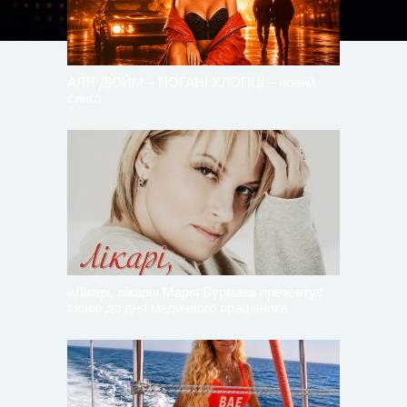
АЛЯ ДЮЙМ – ПОГАНІ ХЛОПЦІ – новий
сингл
«Лікарі, лікарі» Марія Бурмака презентує
пісню до дня медичного працівника