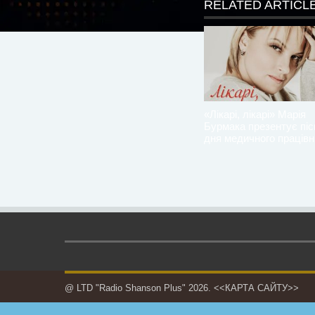
RELATED ARTICL
«Лікарі, лікарі» Марія
Бурмака презентує пі
дня медичного працівн
@ LTD "Radio Shanson Plus" 2026.
<<КАРТА САЙТУ>>