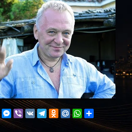
ok
r
ail
Blogger
Messenger
Viber
VK
Telegram
Odnoklassniki
Mail.Ru
WhatsApp
Поділит