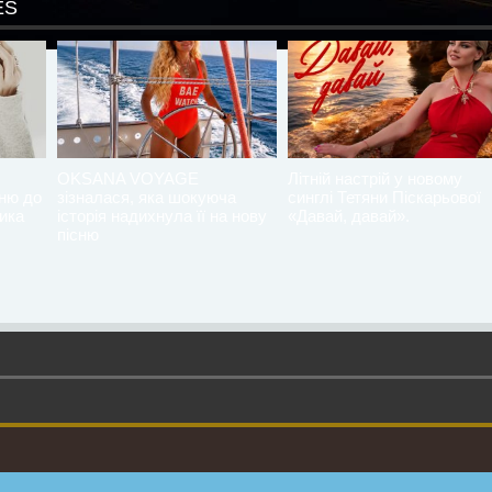
ES
OKSANA VOYAGE
Літній настрій у новому
сню до
зізналася, яка шокуюча
синглі Тетяни Піскарьової
ика
історія надихнула її на нову
«Давай, давай».
пісню