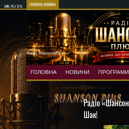
ГОЛОВНА НОВИНА
OKSANA VOYAGE зізналася,
UK
RU
EN
Radio Shanson Plus
ГОЛОВНА
НОВИНИ
ПРОГРАМИ
Радіо «Шансон
Шак!