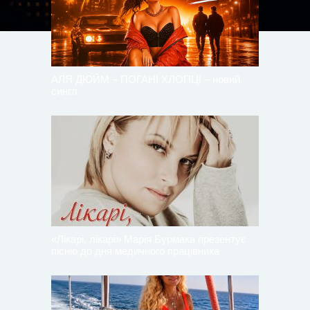
АЛЯ ДЮЙМ – ПОГАНІ ХЛОПЦІ – новий
сингл
«Лікарі, лікарі» Марія Бурмака презентує
пісню до дня медичного працівника