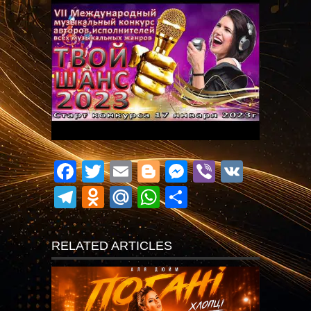
Facebook
Twitter
Email
Blogger
Messenger
Viber
VK
Telegram
Odnoklassniki
Mail.Ru
WhatsApp
Поділитися
RELATED ARTICLES