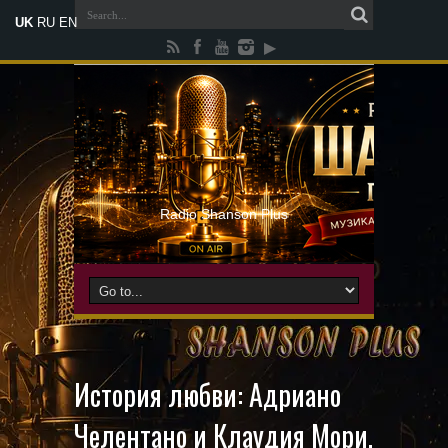
UK
RU
EN
Radio Shanson Plus
История любви: Адриано
Челентано и Клаудия Мори.