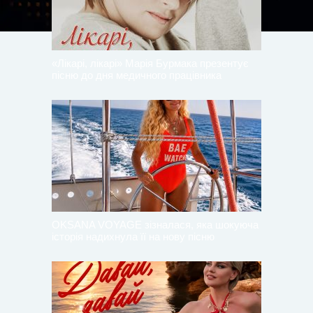
«Лікарі, лікарі» Марія Бурмака презентує
пісню до дня медичного працівника
OKSANA VOYAGE зізналася, яка шокуюча
історія надихнула її на нову пісню