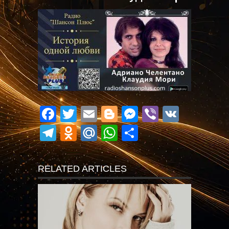
Facebook
Twitter
Email
Blogger
Messenger
Viber
VK
Telegram
Odnoklassniki
Mail.Ru
WhatsApp
Поділитися
RELATED ARTICLES