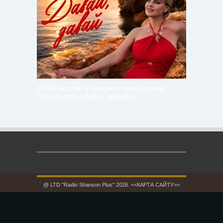
Літній настрій у новому синглі Тетяни
Піскарьової «Давай, давай».
@ LTD "Radio Shanson Plus" 2026.
<<КАРТА САЙТУ>>