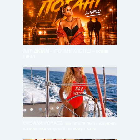
АЛЯ ДЮЙМ – ПОГАНІ ХЛОПЦІ – новий
сингл
OKSANA VOYAGE зізналася, яка шокуюча
історія надихнула її на нову пісню