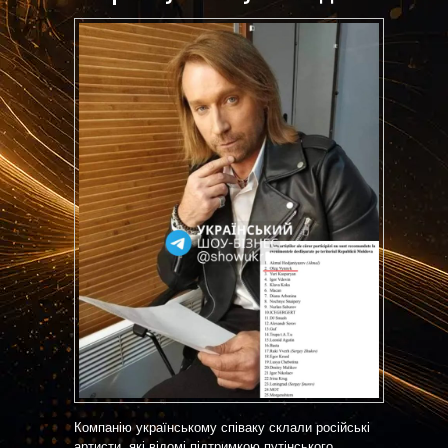
Компанію українському співаку склали російські
артисти, які відомі підтримкою путінського