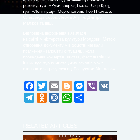
режиму: гурт «Руки вверх», Баста, Єгор Крід,
гурт «Ленінград», Моргенштерн, Ігор Ніколаєв,
Олександр Сєров, Леонід Агутін, Дмитро
Маліков та інші.
Відповідна інформація з’явилася
на сайті Міністерства культури Молдови. Метою
створення документу у відомстві назвали
прагнення «запобігти ситуаціям, коли
проведення концертів, вистав, фестивалів чи
інших культурно-мистецьких заходів може
становити загрозу безпеці Республіки Молдова».
Facebook
Twitter
Email
Blogger
Messenger
Viber
VK
Telegram
Odnoklassniki
Mail.Ru
WhatsApp
Поділитися
RELATED ARTICLES