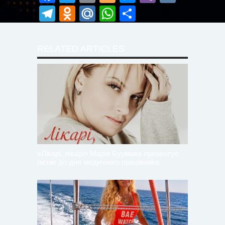
Telegram
Odnoklassniki
Mail.Ru
WhatsApp
Поділитися
RELATED ARTICLES
«Лікарі, лікарі» Марія Бурмака презентує
пісню до дня медичного працівника