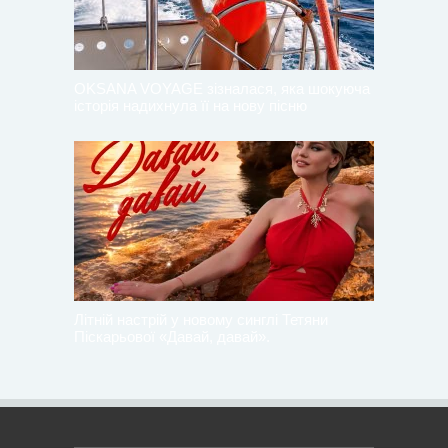
OKSANA VOYAGE зізналася, яка шокуюча
історія надихнула її на нову пісню
Літній настрій у новому синглі Тетяни
Піскарьової «Давай, давай».