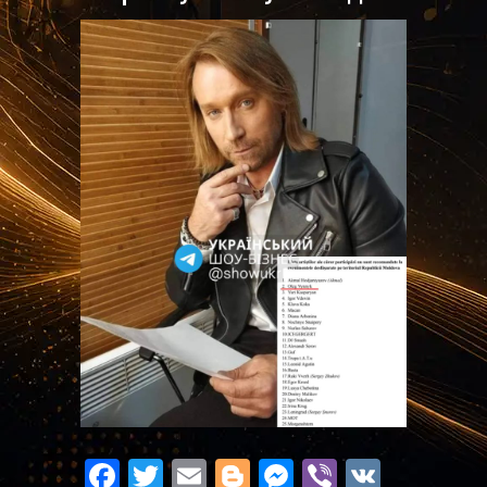
Facebook
Twitter
Email
Blogger
Messenger
Viber
VK