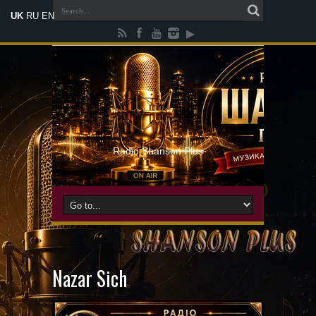
UK
RU
EN
Radio Shanson Plus
Nazar Sich