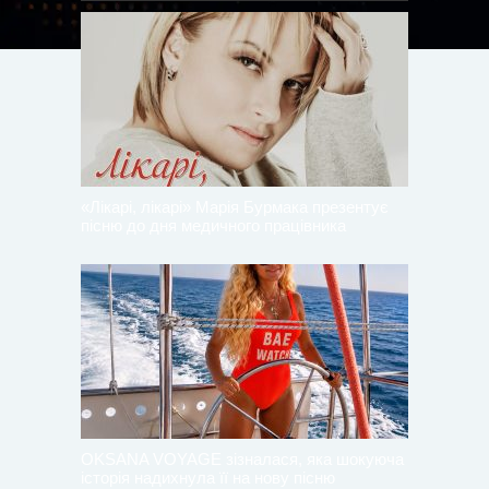
«Лікарі, лікарі» Марія Бурмака презентує
пісню до дня медичного працівника
OKSANA VOYAGE зізналася, яка шокуюча
історія надихнула її на нову пісню