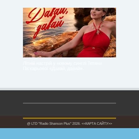
Літній настрій у новому синглі Тетяни
Піскарьової «Давай, давай».
@ LTD "Radio Shanson Plus" 2026.
<<КАРТА САЙТУ>>