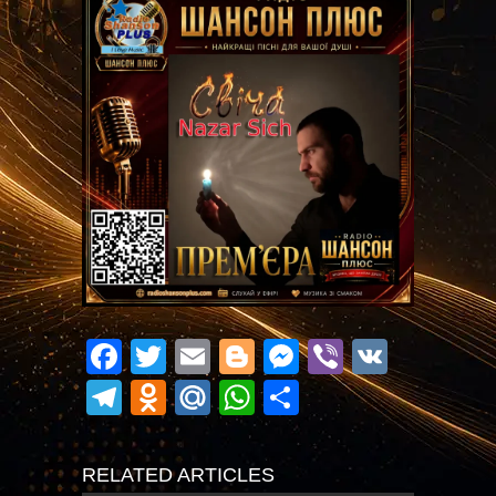
Facebook
Twitter
Email
Blogger
Messenger
Viber
VK
Telegram
Odnoklassniki
Mail.Ru
WhatsApp
Поділитися
RELATED ARTICLES