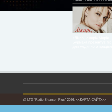
«Лікарі, лікарі» Марія
Бурмака презентує пі
дня медичного працівн
@ LTD "Radio Shanson Plus" 2026.
<<КАРТА САЙТУ>>