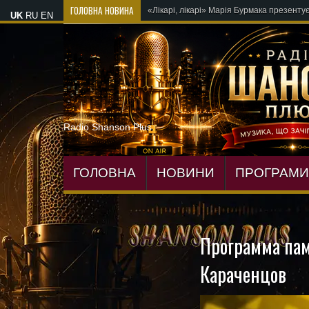
ГОЛОВНА НОВИНА
OKSANA VOYAGE зізн
UK
RU
EN
Radio Shanson Plus
ГОЛОВНА
НОВИНИ
ПРОГРАМИ
Программа пам
Караченцов