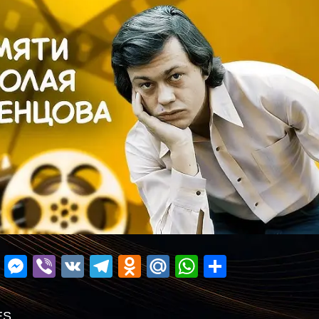
ok
r
ail
Blogger
Messenger
Viber
VK
Telegram
Odnoklassniki
Mail.Ru
WhatsApp
Поділит
ES