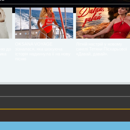
OKSANA VOYAGE
Літній настрій у новому
сню до
зізналася, яка шокуюча
синглі Тетяни Піскарьової
ика
історія надихнула її на нову
«Давай, давай».
пісню