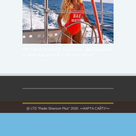
OKSANA VOYAGE зізналася, яка шокуюча
історія надихнула її на нову пісню
@ LTD "Radio Shanson Plus" 2026.
<<КАРТА САЙТУ>>