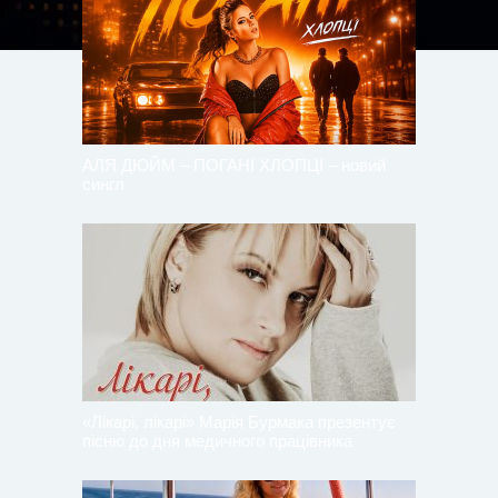
АЛЯ ДЮЙМ – ПОГАНІ ХЛОПЦІ – новий
сингл
«Лікарі, лікарі» Марія Бурмака презентує
пісню до дня медичного працівника