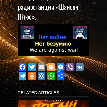
радиостанции «Шансон
Плюс».
Facebook
Twitter
Email
Blogger
Messenger
Viber
VK
Telegram
Odnoklassniki
Mail.Ru
WhatsApp
Поділитися
RELATED ARTICLES