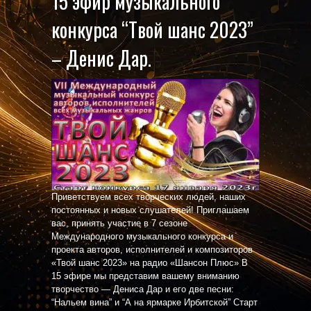
15 эфир музыкального
конкурса “Твой шанс 2023”
– Денис Дар.
Приветствуем всех творческих людей, наших
постоянных и новых слушателей! Приглашаем
вас, принять участие в 7 сезоне
Международного музыкального конкурса и
проекта авторов, исполнителей и композиторов
«Твой шанс 2023» на радио «Шансон Плюс» В
15 эфире мы представим вашему вниманию
творчество — Дениса Дар и его две песни:
“Нальем вина” и “А на ярмарке Ирбитской” Старт