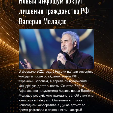
Новый инфошум вокруг
лишения гражданства РФ
Валерия Меладзе
В феврале 2022 года в России начали отменять
концерты после осуждения войны РФ с
Украиной. Впрочем, в апреле он возобновил
концертную деятельность. Сенатор Елена
Афанасьева предложила лишить певца Валерия
Меладзе российского гражданства. Об этом она
написала в Telegram. Отмечается, что на
новогоднем корпоративе в Дубае артист во
время разговора с поклонником, который