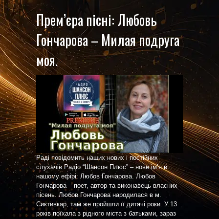
Прем’єра пісні: Любовь
Гончарова – Милая подруга
моя.
Раді повідомить наших нових і постійних
слухачів Радіо “Шансон Плюс” – нове ім’я в
нашому ефірі: Любов Гончарова. Любов
Гончарова – поет, автор та виконавець власних
пісень. Любов Гончарова народилася в м.
Сиктивкар, там же пройшли її дитячі роки. У 13
років поїхала з рідного міста з батьками, зараз