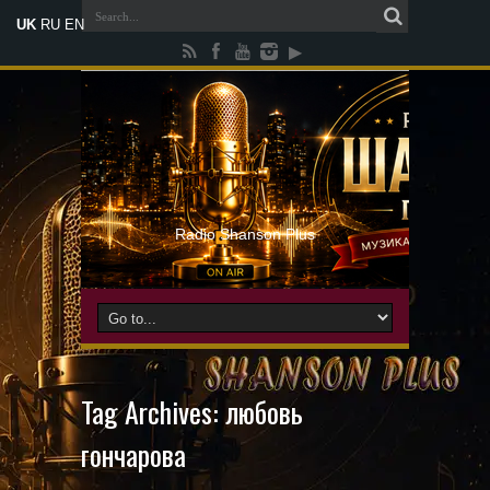
UK
RU
EN
Radio Shanson Plus
Tag Archives:
любовь
гончарова