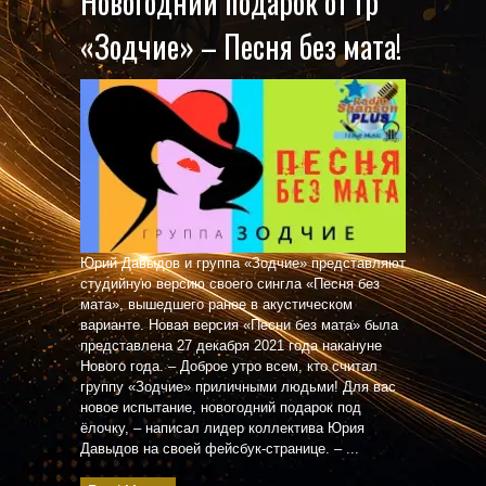
Новогодний подарок от гр
«Зодчие» – Песня без мата!
Юрий Давыдов и группа «Зодчие» представляют
студийную версию своего сингла «Песня без
мата», вышедшего ранее в акустическом
варианте. Новая версия «Песни без мата» была
представлена 27 декабря 2021 года накануне
Нового года. – Доброе утро всем, кто считал
группу «Зодчие» приличными людьми! Для вас
новое испытание, новогодний подарок под
ёлочку, – написал лидер коллектива Юрия
Давыдов на своей фейсбук-странице. – ...