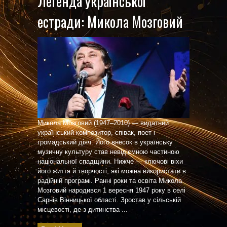
Легенда української
естради: Микола Мозговий
Микола Мозговий (1947–2010) — видатний
український композитор, співак, поет і
громадський діяч. Його внесок в українську
музичну культуру став невід’ємною частиною
національної спадщини. Нижче — ключові віхи
його життя й творчості, які можна використати в
радійній програмі. Ранні роки та освіта Микола
Мозговий народився 1 вересня 1947 року в селі
Сарнів Вінницької області. Зростав у сільській
місцевості, де з дитинства ...