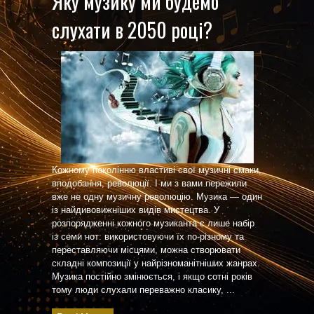
Яку музику ми будемо
слухати в 2050 році?
Кожному поколінню властиві свої музичні смаки,
вподобання, революції. І ми з вами пережили
вже не одну музичну революцію. Музика — один
із найдивовижніших видів мистецтва. У
розпорядженні кожного музиканта є лише набір
із семи нот: використовуючи їх по-різному та
переставляючи місцями, можна створювати
складні композиції у найрізноманітніших жанрах.
Музика постійно змінюється, і якщо сотні років
тому люди слухали переважно класику, ...