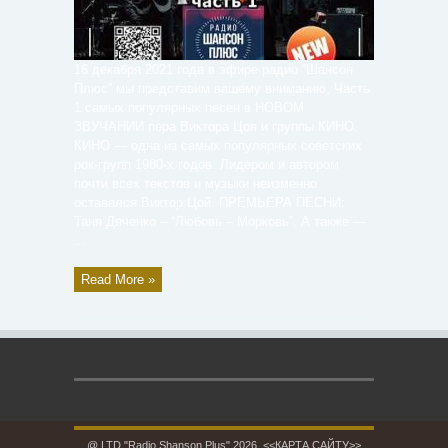
16 декабря 2021 года в эфире радио “Шансон
Плюс” мы представим вашему вниманию, Часть
1 самых популярных песен в НОВОМ
ЗВУЧАНИИ пера Виктора Цоя и группы КИНО.
КИНО — одна из самых популярных советских
рок-групп 1980-х годов. Лидером и автором
почти всех текстов и музыки неизменно
оставался Виктор Цой. ПРЕМЬЕРА ПЕСНИ:
Таня Дяченко – “Любовь – Морковь”. А также —
...
Read More »
@ LTD "Radio Shanson Plus" 2026.
<<КАРТА САЙТУ>>