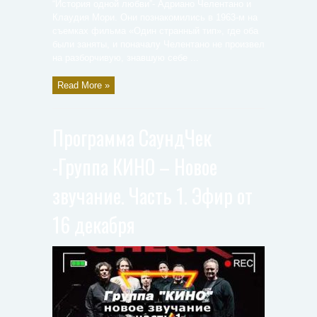
“История одной любви”- Адриано Челентано и
Клаудия Мори. Они познакомились в 1963‑м на
съемках фильма «Один странный тип», где оба
были заняты, и поначалу Челентано не произвел
на разборчивую, знавшую себе ...
Read More »
Программа СаундЧек
-Группа КИНО – Новое
звучание. Часть 1. Эфир от
16 декабря