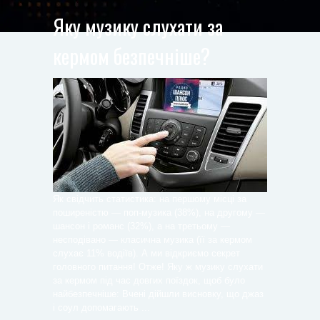
Яку музику слухати за
кермом безпечніше?
Як свідчить статистика: на першому місці за
поширеністю — поп-музика (38%), на другому —
шансон і романс (32%), а на третьому —
несподівано — класична музика (її за кермом
слухає 11% водіїв). А ми відкриємо секрет
головного питання! Отже! Яку ж музику слухати
за кермом під час довгих поїздок, щоб було
найбезпечніше: Вчені дійшли висновку, що джаз
і соул допомагають ...