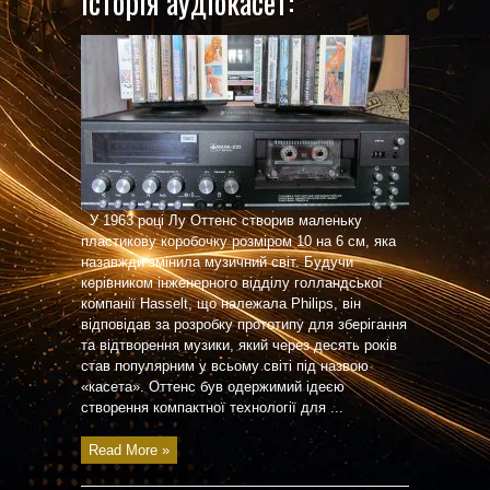
Історія аудіокасет:
У 1963 році Лу Оттенс створив маленьку
пластикову коробочку розміром 10 на 6 см, яка
назавжди змінила музичний світ. Будучи
керівником інженерного відділу голландської
компанії Hasselt, що належала Philips, він
відповідав за розробку прототипу для зберігання
та відтворення музики, який через десять років
став популярним у всьому світі під назвою
«касета». Оттенс був одержимий ідеєю
створення компактної технології для ...
Read More »