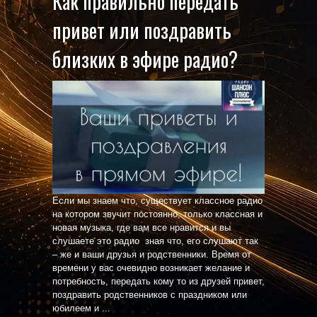
Как правильно передать
привет или поздравить
близких в эфире радио?
Если мы знаем что, существует классное радио
на котором звучит постоянно, только классная и
новая музыка, где вам все нравится и вы
слушаете это радио зная что, его слушают так
– же и ваши друзья и родственники. Время от
времени у вас очевидно возникает желание и
потребность, передать кому то из друзей привет,
поздравить родственников с праздником или
юбилеем и ...