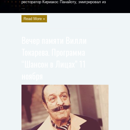
ресторатор Кириакос Панайоту, эмигрировал из
...
Read More »
Вечер памяти Вилли
Токарева. Программа
“Шансон в Лицах” 11
ноября