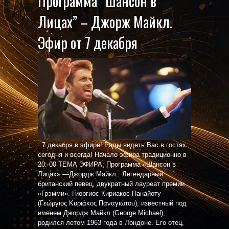
Программа “Шансон в
Лицах” – Джорж Майкл.
Эфир от 7 декабря
7 декабря в эфире! Рады видеть Вас в гостях
сегодня и всегда! Начало эфира традиционно в
20: 00 ТЕМА ЭФИРА: Программа «Шансон в
Лицах» —Джордж Майкл.. Легендарный
британский певец, двукратный лауреат премии
«Грэмми». Гиоргиос Кириакос Панайоту
(Γεώργιος Κυριάκος Παναγιώτου), известный под
именем Джордж Майкл (George Michael),
родился летом 1963 года в Лондоне. Его отец,