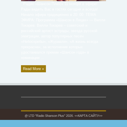
Радио «Шансон Плюс» 11 ноября в эфире!
Рады видеть Вас в гостях сегодня и всегда!
Начало эфира традиционно в 20: 00. ТЕМА
ЭФИРА: Программа «Шансон в Лицах» — Вилли
Токарев. Вилли Токарев – советский и
российский артист эстрады, звезда русской
эмиграции, автор популярных песен
«Небоскребы», «Журавли», «А жизнь всегда
прекрасна», за исполнение которых
удостаивался премии «Шансон года» в
номинации ...
Read More »
@ LTD "Radio Shanson Plus" 2026.
<<КАРТА САЙТУ>>