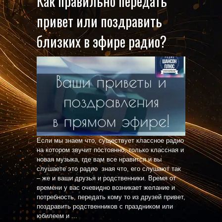
Как правильно передать
привет или поздравить
близких в эфире радио?
Если мы знаем что, существует классное радио
на котором звучит постоянно, только классная и
новая музыка, где вам все нравится и вы
слушаете это радио зная что, его слушают так
– же и ваши друзья и родственники. Время от
времени у вас очевидно возникает желание и
потребность, передать кому то из друзей привет,
поздравить родственников с праздником или
юбилеем и ...