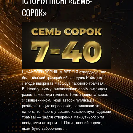
ІСТОРІЯ ПІСНІ «СЕМЬ-
СОРОК»
I. НАЙПОПУЛЯРНІША ВЕРСІЯ стверджує, що
бельгійський трамвайний заводчик Раймонд
Легоде відкривав маршрут парового трамвая.
Він їхав у ньому, виблискуючи своїм виглядом
разом із міським головою Толмачовим, а також
зі священником. Іноді автори публікацій
розділяють цих персонажів, залишаючи то
одного, то іншого у весело катаючомуся Одесою
трамваї — задля створення майбутнього хіта
невідомим автором. II. Потяг, повний євреїв,
яким було заборонено ...