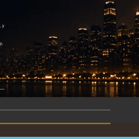
, у
у,