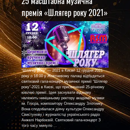
25 масштабна музична
премія «Шлягер року 2021»
“Шлягер року” — 2021 в Києві! 12 грудня 2021
року о 18:00 у Жовтневому палаці відбудеться
святковий гала-концерт музичної премії “Шлягер
року”-2021 в Києві, що присвячений 25-річному
ювілею премії. Ідея заснувати відзнаку
належить нинішньому ректору академії музики
ім. Глієра, композитору Олександру Злотнику.
Вона сподобалася діячу культури Олександру
Свистунову і журналістці українського радіо
Анжелі Нарбоєвій. Святковий гала-концерт З
того часу минуло ...