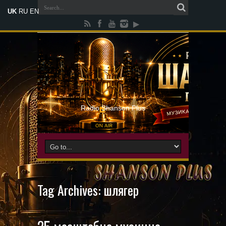
UK
RU
EN
Radio Shanson Plus
Tag Archives:
шлягер