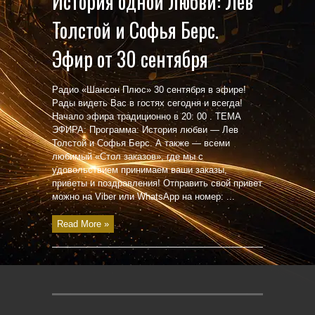
История одной любви: Лев
Толстой и Софья Берс.
Эфир от 30 сентября
Радио «Шансон Плюс» 30 сентября в эфире!
Рады видеть Вас в гостях сегодня и всегда!
Начало эфира традиционно в 20: 00 . ТЕМА
ЭФИРА: Программа: История любви — Лев
Толстой и Софья Берс. А также — всеми
любимый «Стол заказов», где мы с
удовольствием принимаем ваши заказы,
приветы и поздравления! Отправить свой привет
можно на Viber или WhatsApp на номер: ...
Read More »