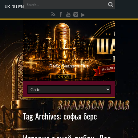
UK
RU
EN
Radio Shanson Plus
Tag Archives:
софья берс