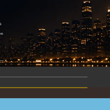
ю
й
но