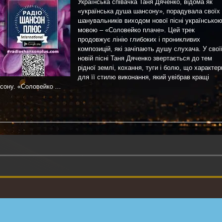
Українська співачка Таня Дяченко, відома як
«українська душа шансону», порадувала своїх
шанувальників виходом нової пісні українсько
мовою – «Соловейко плаче». Цей трек
продовжує лінію глибоких і проникливих
композицій, які зачіпають душу слухача. У свої
новій пісні Таня Дяченко звертається до тем
рідної землі, кохання, туги і болю, що характер
для її стилю виконання, який увібрав кращі
сону. «Соловейко ...