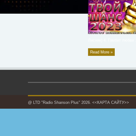
Лисняк) 4. Гамбит любви .
Read More »
@ LTD "Radio Shanson Plus" 2026.
<<КАРТА САЙТУ>>