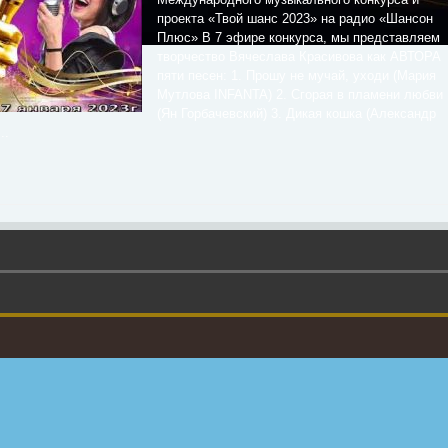
проекта «Твой шанс 2023» на радио «Шансон
Плюс» В 7 эфире конкурса, мы представляем
творчество Вячеслава Красивова как АВТОРА
пяти песен: 1. Прошу не мучай, уходи (Мария
Мутлова INFANTA) 2. Сгорая в пламени любви
(Ян Горбачевский) 3. Дикая кошка (Александр
..