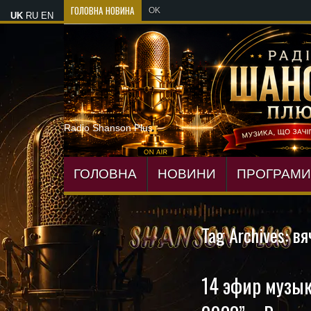
ГОЛОВНА НОВИНА
OKSANA VOYAGE зізналася, як
UK
RU
EN
Radio Shanson Plus
ГОЛОВНА
НОВИНИ
ПРОГРАМИ
Tag Archives:
вя
14 эфир музык