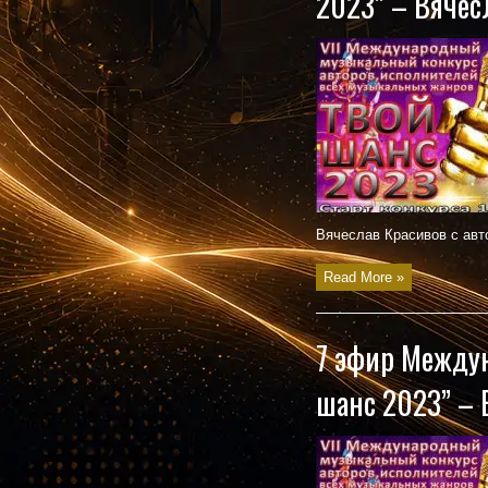
2023” – Вячес
Вячеслав Красивов с авто
Read More »
7 эфир Междун
шанс 2023” – 