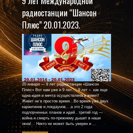
9 лет Международной
радиостанции “Шансон
Плюс” 20.01.2023.
20 января — 9 лет радиостанции «Шансон
Плюс» Вот нам уже и 9 лет…. 9 лет – как еще
одна идея и мечта осуществлена и живет!
Живет не в простое время…Во время уже двух
карантинов и локдаунов….а это 2 года
подпорченных планов и идей…третий год —
война и смерть по-прежнему дышит в наши
окна!… Никто не может быть уверен и ...