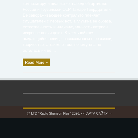
композитору и пианистке, народной артистке
России и Грузинской ССР Тамаре Гвердцители.
Ее завораживающее контральто пленяет
слушателей с первых нот, а глубина ее образа,
естественность и индивидуальность актрисы
искренне восхищают. В честь юбилея
выдающейся певицы рассказываем о ее жизни,
творчестве, а также о том, почему она не
осталась ни во ...
Read More »
@ LTD "Radio Shanson Plus" 2026.
<<КАРТА САЙТУ>>