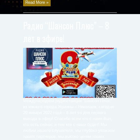
Read More »
Радио “Шансон Плюс” – 8
лет в эфире!
Международной радиостанции “Шансон Плюс”
из южного города Украины – Николаев, сегодня
20 января 2022 года – 8 лет со дня первого
выхода в эфир! Спасибо всем кто с нами был,
кто есть сейчас и тем кто с нами будет! Мы
любим нашего слушателя, мы глубоко уважаем
наших партнеров, мы высоко ценим наших