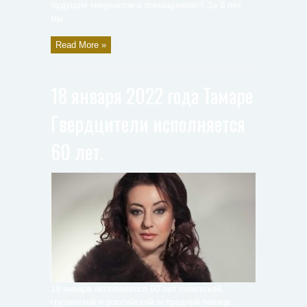
будущих меценатов и помощников!!! За 8 лет
мы ...
Read More »
18 января 2022 года Тамаре
Гвердцители исполняется
60 лет.
18 января исполняется 60 лет советской,
грузинской и российской эстрадной певице,