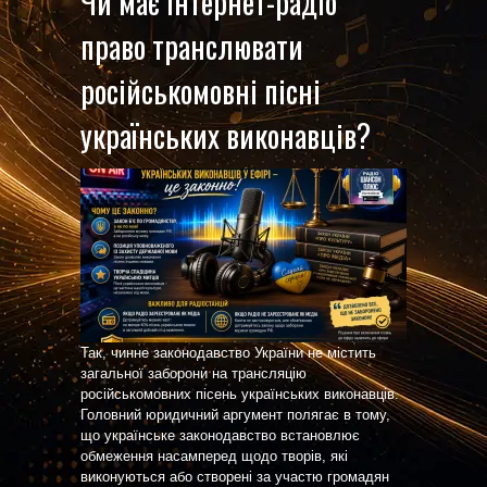
Чи має інтернет-радіо
право транслювати
російськомовні пісні
українських виконавців?
Так, чинне законодавство України не містить
загальної заборони на трансляцію
російськомовних пісень українських виконавців.
Головний юридичний аргумент полягає в тому,
що українське законодавство встановлює
обмеження насамперед щодо творів, які
виконуються або створені за участю громадян