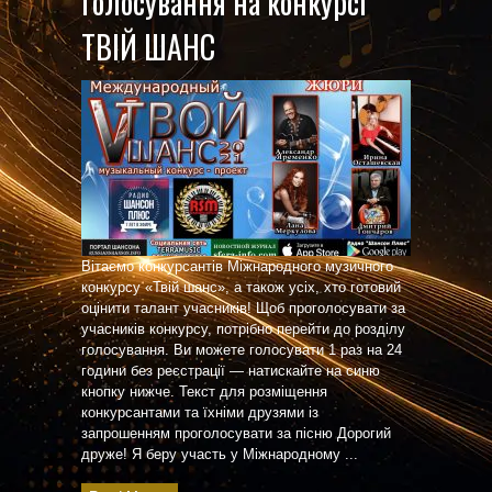
Голосування на конкурсі
ТВІЙ ШАНС
Вітаємо конкурсантів Міжнародного музичного
конкурсу «Твій шанс», а також усіх, хто готовий
оцінити талант учасників! Щоб проголосувати за
учасників конкурсу, потрібно перейти до розділу
голосування. Ви можете голосувати 1 раз на 24
години без реєстрації — натискайте на синю
кнопку нижче. Текст для розміщення
конкурсантами та їхніми друзями із
запрошенням проголосувати за пісню Дорогий
друже! Я беру участь у Міжнародному ...