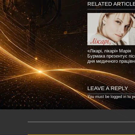
RELATED ARTICL
«Лікарі, лікарі» Марія
Бурмака презентує пі
дня медичного працівн
LEAVE A REPLY
You must be
logged in
to p