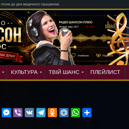
КУЛЬТУРА
ТВІЙ ШАНС
ПЛЕЙЛИСТ
ok
r
ail
Blogger
Messenger
Viber
VK
Telegram
Odnoklassniki
Mail.Ru
WhatsApp
Поділит