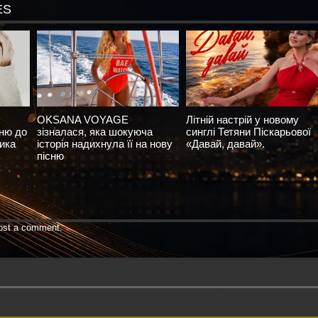
ES
OKSANA VOYAGE
Літній настрій у новому
сню до
зізналася, яка шокуюча
синглі Тетяни Піскарьової
ика
історія надихнула її на нову
«Давай, давай».
пісню
ost a comment.