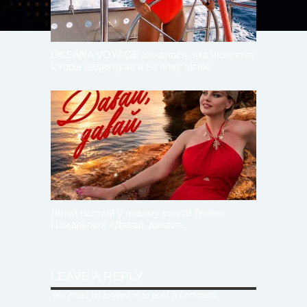
OKSANA VOYAGE зізналася, яка шокуюча
історія надихнула її на нову пісню
Літній настрій у новому синглі Тетяни
Піскарьової «Давай, давай».
LEAVE A REPLY
You must be
logged in
to post a comment.