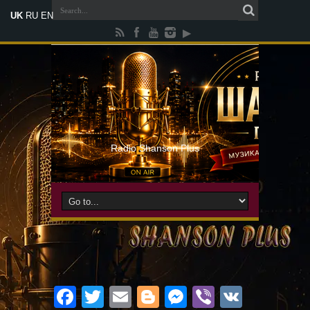
UK
RU
EN
Radio Shanson Plus
Facebook
Twitter
Email
Blogger
Messenger
Viber
VK