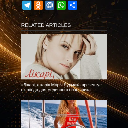
Telegram
Odnoklassniki
Mail.Ru
WhatsApp
Поділитися
RELATED ARTICLES
«Лікарі, лікарі» Марія Бурмака презентує
пісню до дня медичного працівника