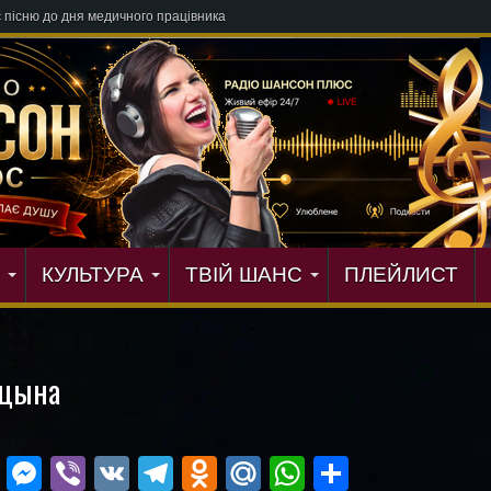
КУЛЬТУРА
ТВІЙ ШАНС
ПЛЕЙЛИСТ
ицына
ok
r
ail
Blogger
Messenger
Viber
VK
Telegram
Odnoklassniki
Mail.Ru
WhatsApp
Поділит