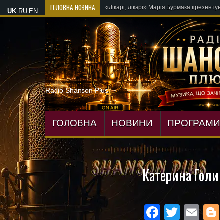
ГОЛОВНА НОВИНА
OKSANA VOYA
UK
RU
EN
Radio Shanson Plus
ГОЛОВНА
НОВИНИ
ПРОГРАМИ
Катерина Гол
Facebo
Twitte
Em