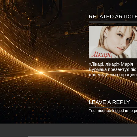
RELATED ARTICL
«Лікарі, лікарі» Марія
Бурмака презентує пі
дня медичного працівн
LEAVE A REPLY
You must be
logged in
to p