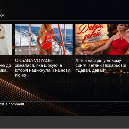
ES
OKSANA VOYAGE
Літній настрій у новому
сню до
зізналася, яка шокуюча
синглі Тетяни Піскарьової
ика
історія надихнула її на нову
«Давай, давай».
пісню
ost a comment.