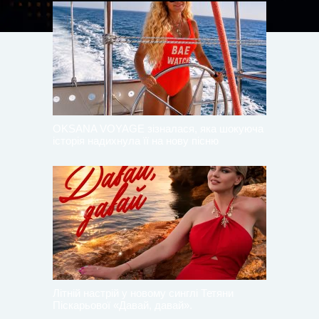
OKSANA VOYAGE зізналася, яка шокуюча
історія надихнула її на нову пісню
Літній настрій у новому синглі Тетяни
Піскарьової «Давай, давай».