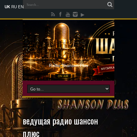
UK
RU
EN
Radio Shanson Plus
ведущая радио шансон
плюс