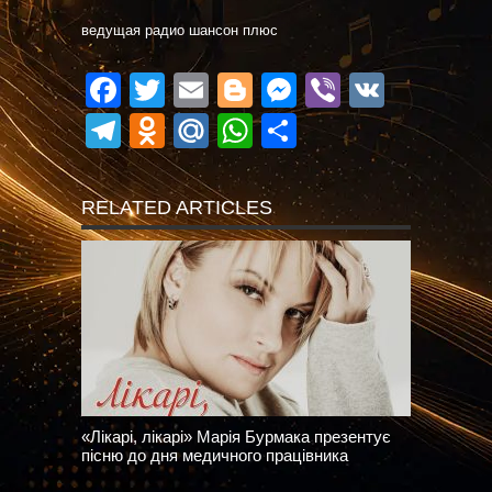
ведущая радио шансон плюс
Facebook
Twitter
Email
Blogger
Messenger
Viber
VK
Telegram
Odnoklassniki
Mail.Ru
WhatsApp
Поділитися
RELATED ARTICLES
«Лікарі, лікарі» Марія Бурмака презентує
пісню до дня медичного працівника