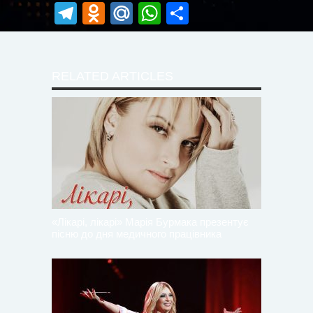
Telegram
Odnoklassniki
Mail.Ru
WhatsApp
Поділитися
RELATED ARTICLES
«Лікарі, лікарі» Марія Бурмака презентує
пісню до дня медичного працівника