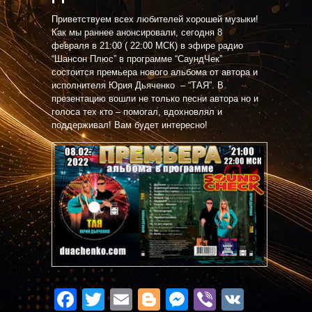
Приветствуем всех любителей хорошей музыки!
Как мы раннее анонсировали, сегодня 8
февраля в 21:00 ( 22:00 МСК) в эфире радио
“Шансон Плюс” в программе “СаундЧек”
состоится премьера нового альбома от автора и
исполнителя Юрия Дьяченко – “ТАЯ”. В
презентацию вошли не только песни автора но и
голоса тех кто – помогал, вдохновлял и
поддерживал! Вам будет интересно!
Facebook
Twitter
Email
Blogger
Messenger
Viber
VK