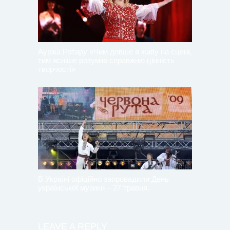
Ауріка Ротару «Чим довше я живу на сцені,
тим ясніше розумію справжню цінність
творчості»
В Україні офіційно запровадили День
української музики – 27 травня.
LEAVE A REPLY