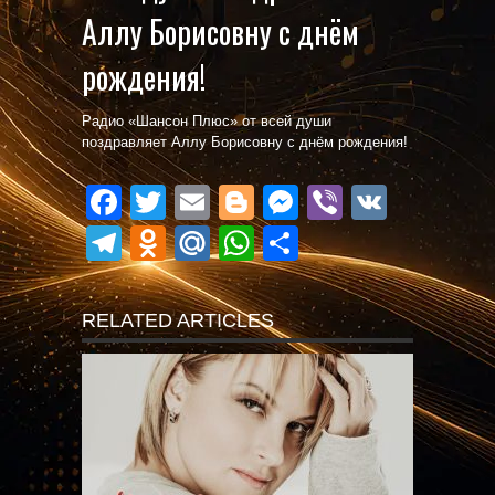
Аллу Борисовну с днём
рождения!
Радио «Шансон Плюс» от всей души
поздравляет Аллу Борисовну с днём рождения!
Facebook
Twitter
Email
Blogger
Messenger
Viber
VK
Telegram
Odnoklassniki
Mail.Ru
WhatsApp
Поділитися
RELATED ARTICLES