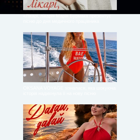
«Лікарі, лікарі» Марія Бурмака презентує
пісню до дня медичного працівника
OKSANA VOYAGE зізналася, яка шокуюча
історія надихнула її на нову пісню