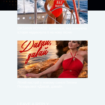
OKSANA VOYAGE зізналася, яка шокуюча
історія надихнула її на нову пісню
Літній настрій у новому синглі Тетяни
Піскарьової «Давай, давай».
LEAVE A REPLY