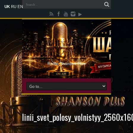
UK
RU
EN
Radio Shanson Plus
linii_svet_polosy_volnistyy_2560x1