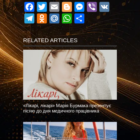
Facebook
Twitter
Email
Blogger
Messenger
Viber
VK
Telegram
Odnoklassniki
Mail.Ru
WhatsApp
Поділитися
RELATED ARTICLES
«Лікарі, лікарі» Марія Бурмака презентує
пісню до дня медичного працівника