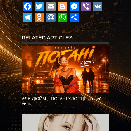
Facebook
Twitter
Email
Blogger
Messenger
Viber
VK
Telegram
Odnoklassniki
Mail.Ru
WhatsApp
Поділитися
RELATED ARTICLES
АЛЯ ДЮЙМ – ПОГАНІ ХЛОПЦІ – новий
сингл