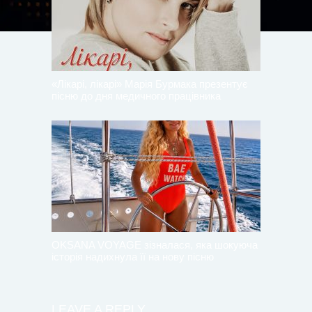
«Лікарі, лікарі» Марія Бурмака презентує
пісню до дня медичного працівника
OKSANA VOYAGE зізналася, яка шокуюча
історія надихнула її на нову пісню
LEAVE A REPLY