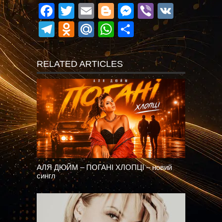
Facebook
Twitter
Email
Blogger
Messenger
Viber
VK
Telegram
Odnoklassniki
Mail.Ru
WhatsApp
Поділитися
RELATED ARTICLES
АЛЯ ДЮЙМ – ПОГАНІ ХЛОПЦІ – новий
сингл