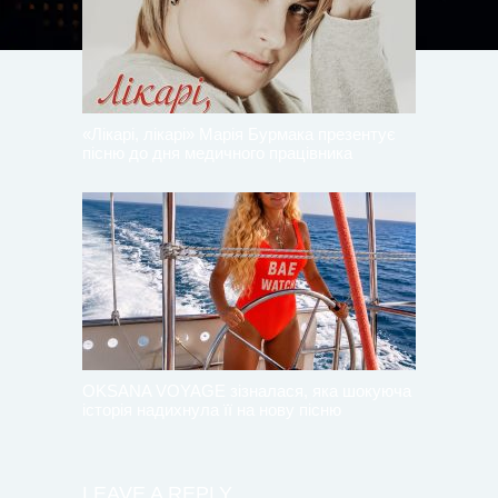
«Лікарі, лікарі» Марія Бурмака презентує
пісню до дня медичного працівника
OKSANA VOYAGE зізналася, яка шокуюча
історія надихнула її на нову пісню
LEAVE A REPLY