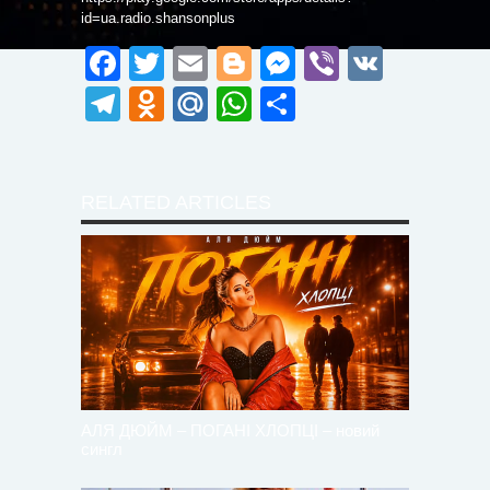
id=ua.radio.shansonplus
Facebook
Twitter
Email
Blogger
Messenger
Viber
VK
Telegram
Odnoklassniki
Mail.Ru
WhatsApp
Поділитися
RELATED ARTICLES
АЛЯ ДЮЙМ – ПОГАНІ ХЛОПЦІ – новий
сингл