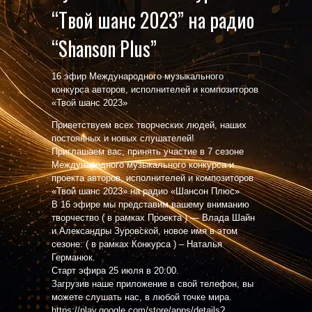
“Твой шанс 2023” на радио
“Shanson Plus”
16 эфир Международного музыкального
конкурса авторов, исполнителей и композиторов
«Твой шанс 2023»
Приветствуем всех творческих людей, наших
постоянных и новых слушателей!
Приглашаем вас, принять участие в 7 сезоне
Международного музыкального конкурса и
проекта авторов, исполнителей и композиторов
«Твой шанс 2023» на радио «Шансон Плюс»
В 16 эфире мы представим вашему вниманию
творчество ( в рамках Проекта ) — Влада Шайн
и Александры Зуровской, новое имя в этом
сезоне: ( в рамках Конкурса ) – Наталья
Германюк.
Старт эфира 25 июля в 20:00.
Загрузив наше приложение в свой телефон, вы
можете слушать нас, в любой точке мира.
https://play.google.com/store/apps/details?