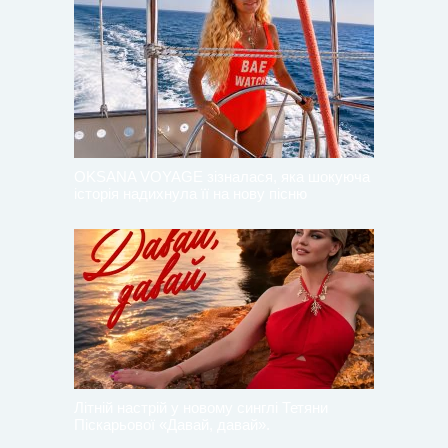
OKSANA VOYAGE зізналася, яка шокуюча
історія надихнула її на нову пісню
Літній настрій у новому синглі Тетяни
Піскарьової «Давай, давай».