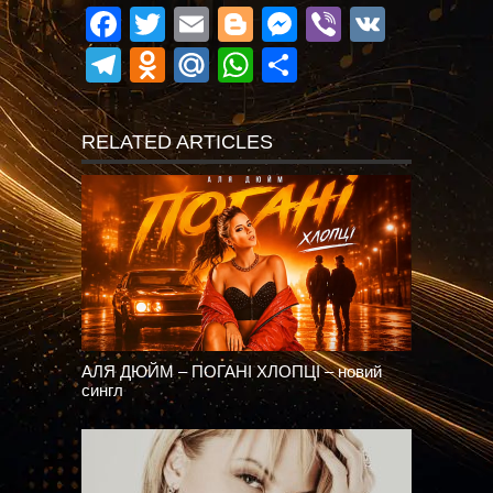
Facebook
Twitter
Email
Blogger
Messenger
Viber
VK
Telegram
Odnoklassniki
Mail.Ru
WhatsApp
Поділитися
RELATED ARTICLES
АЛЯ ДЮЙМ – ПОГАНІ ХЛОПЦІ – новий
сингл