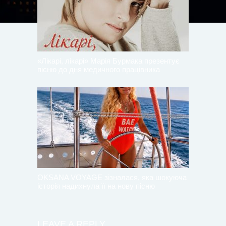
«Лікарі, лікарі» Марія Бурмака презентує
пісню до дня медичного працівника
OKSANA VOYAGE зізналася, яка шокуюча
історія надихнула її на нову пісню
LEAVE A REPLY